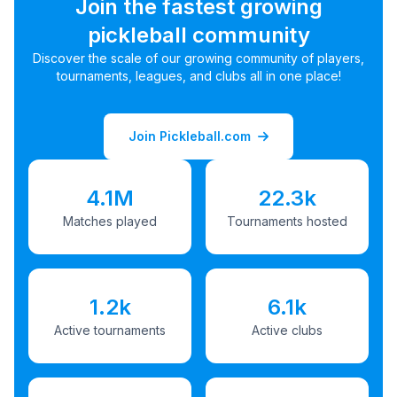
Join the fastest growing
pickleball community
Discover the scale of our growing community of players,
tournaments, leagues, and clubs all in one place!
Join Pickleball.com
4.1M
22.3k
Matches played
Tournaments hosted
1.2k
6.1k
Active tournaments
Active clubs