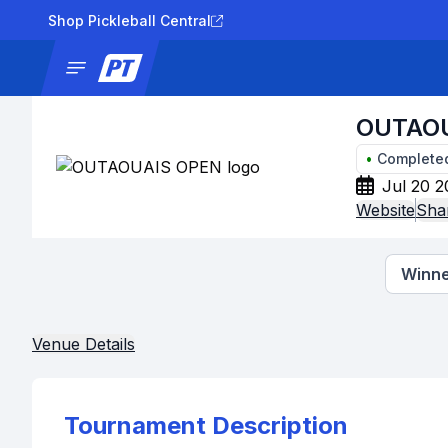
Shop Pickleball Central
News
Tournaments
Results
Lad
OUTAO
•
Complete
Jul 20 2
Website
Sha
Winne
Venue Details
Tournament Description