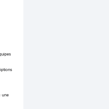
quipes
iptions
c une