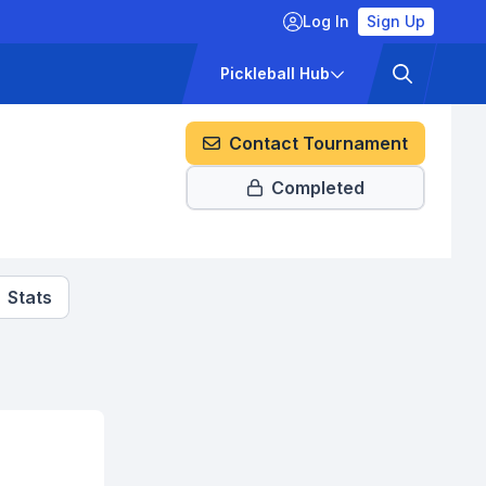
Log In
Sign Up
ckets
Pricing
Pickleball Hub
Contact Tournament
Completed
Stats