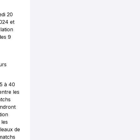
edi 20
2024 et
lation
des 9
urs
35 à 40
entre les
atchs
endront
tion
 les
bleaux de
 matchs