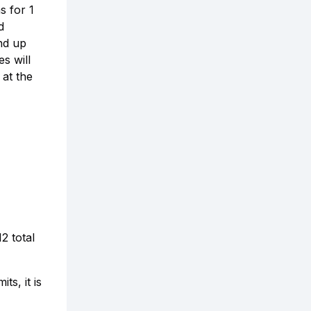
s for 1
d
nd up
s will
 at the
2 total
ts, it is