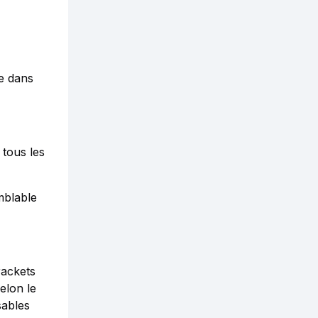
e dans
 tous les
mblable
rackets
elon le
sables