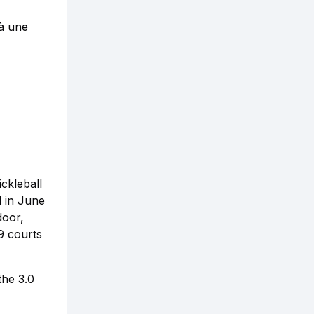
 à une
ickleball
 in June
door,
 9 courts
the 3.0