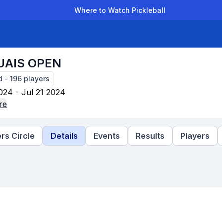
Where to Watch Pickleball
der Leagues
Team Leagues
Clubs
Players
Rankings
Ti
UAIS OPEN
d
-
196
players
024 - Jul 21 2024
re
rs Circle
Details
Events
Results
Players