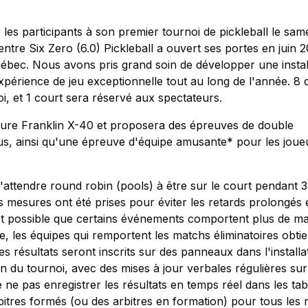
r les participants à son premier tournoi de pickleball le sam
Centre Six Zero (6.0) Pickleball a ouvert ses portes en juin 
ébec. Nous avons pris grand soin de développer une instal
expérience de jeu exceptionnelle tout au long de l'année. 8 
noi, et 1 court sera réservé aux spectateurs.
ieure Franklin X-40 et proposera des épreuves de double
plus, ainsi qu'une épreuve d'équipe amusante* pour les joue
'attendre round robin (pools) à être sur le court pendant 
es mesures ont été prises pour éviter les retards prolongés 
est possible que certains événements comportent plus de m
 les équipes qui remportent les matchs éliminatoires obti
es résultats seront inscrits sur des panneaux dans l'installa
 du tournoi, avec des mises à jour verbales régulières sur
 ne pas enregistrer les résultats en temps réel dans les ta
arbitres formés (ou des arbitres en formation) pour tous les